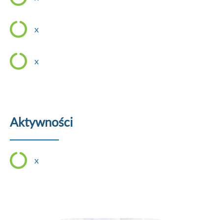
x
x
Aktywności
x