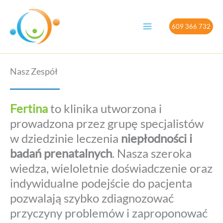
Przejdź
do
609 366 732
treści
Nasz Zespół
Fertina
to klinika utworzona i
prowadzona przez grupę specjalistów
w dziedzinie leczenia
niepłodności i
badań prenatalnych
. Nasza szeroka
wiedza, wieloletnie doświadczenie oraz
indywidualne podejście do pacjenta
pozwalają szybko zdiagnozować
przyczyny problemów i zaproponować