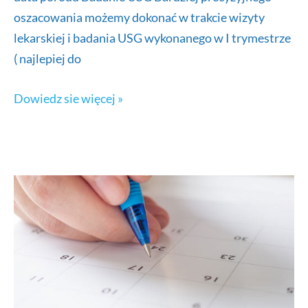
oszacowania możemy dokonać w trakcie wizyty
lekarskiej i badania USG wykonanego w I trymestrze
( najlepiej do
Jak
Dowiedz sie więcej »
oszacować
termin
porodu?