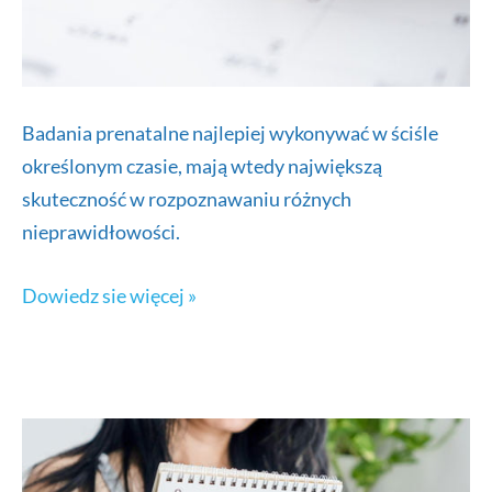
Badania prenatalne najlepiej wykonywać w ściśle
określonym czasie, mają wtedy największą
skuteczność w rozpoznawaniu różnych
nieprawidłowości.
W
Dowiedz sie więcej »
jakich
terminach
wykonać
badania
prenatalne?