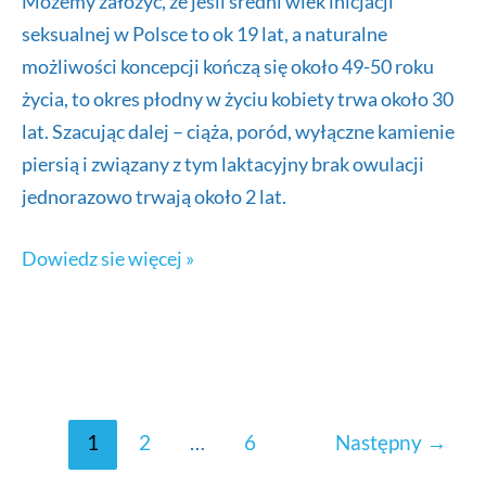
Możemy założyć, że jeśli średni wiek inicjacji
seksualnej w Polsce to ok 19 lat, a naturalne
możliwości koncepcji kończą się około 49-50 roku
życia, to okres płodny w życiu kobiety trwa około 30
lat. Szacując dalej – ciąża, poród, wyłączne kamienie
piersią i związany z tym laktacyjny brak owulacji
jednorazowo trwają około 2 lat.
Antykoncepcja
Dowiedz sie więcej »
1
2
…
6
Następny
→