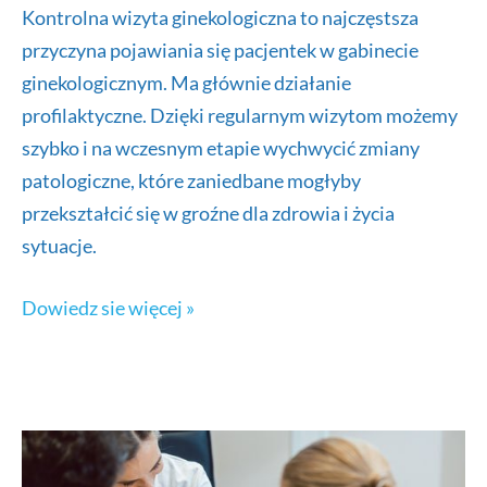
Kontrolna wizyta ginekologiczna to najczęstsza
przyczyna pojawiania się pacjentek w gabinecie
ginekologicznym. Ma głównie działanie
profilaktyczne. Dzięki regularnym wizytom możemy
szybko i na wczesnym etapie wychwycić zmiany
patologiczne, które zaniedbane mogłyby
przekształcić się w groźne dla zdrowia i życia
sytuacje.
Badania
Dowiedz sie więcej »
kontrolne