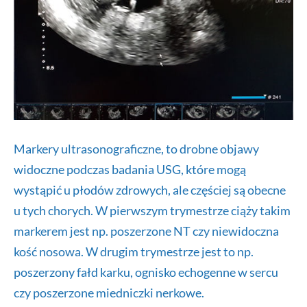
Markery ultrasonograficzne, to drobne objawy
widoczne podczas badania USG, które mogą
wystąpić u płodów zdrowych, ale częściej są obecne
u tych chorych. W pierwszym trymestrze ciąży takim
markerem jest np. poszerzone NT czy niewidoczna
kość nosowa. W drugim trymestrze jest to np.
poszerzony fałd karku, ognisko echogenne w sercu
czy poszerzone miedniczki nerkowe.