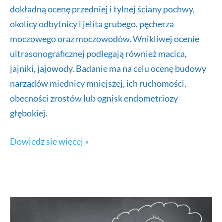
dokładną ocenę przedniej i tylnej ściany pochwy,
okolicy odbytnicy i jelita grubego, pęcherza
moczowego oraz moczowodów. Wnikliwej ocenie
ultrasonograficznej podlegają również macica,
jajniki, jajowody. Badanie ma na celu ocenę budowy
narządów miednicy mniejszej, ich ruchomości,
obecności zrostów lub ognisk endometriozy
głębokiej.
USG
Dowiedz sie więcej »
endometriozy