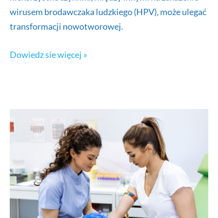
wirusem brodawczaka ludzkiego (HPV), może ulegać
transformacji nowotworowej.
Badania
Dowiedz sie więcej »
szyjki
macicy