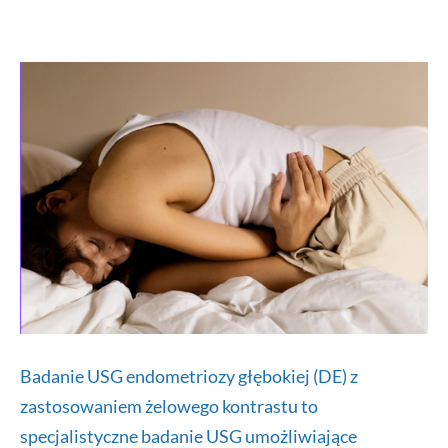
refundacji
in
vitro
2024
Badanie USG endometriozy głębokiej (DE) z
zastosowaniem żelowego kontrastu to
specjalistyczne badanie USG umożliwiające