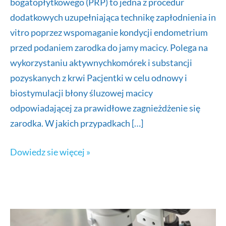
bogatopłytkowego (PRP) to jedna z procedur
dodatkowych uzupełniająca technikę zapłodnienia in
vitro poprzez wspomaganie kondycji endometrium
przed podaniem zarodka do jamy macicy. Polega na
wykorzystaniu aktywnychkomórek i substancji
pozyskanych z krwi Pacjentki w celu odnowy i
biostymulacji błony śluzowej macicy
odpowiadającej za prawidłowe zagnieżdżenie się
zarodka. W jakich przypadkach […]
Wlew
Dowiedz sie więcej »
domaciczny
autologiczny
z
osocza