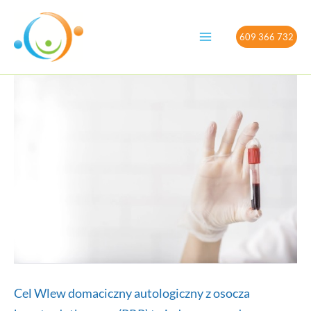
Przejdź
do
609 366 732
treści
Cel Wlew domaciczny autologiczny z osocza