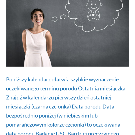
Poniższy kalendarz ułatwia szybkie wyznaczenie
oczekiwanego terminu porodu Ostatnia miesiączka
Znajdź w kalendarzu pierwszy dzień ostatniej
miesiączki (czarna czcionka) Data porodu Data
bezpośrednio poniżej (w niebieskim lub
pomarańczowym kolorze czcionki) to oczekiwana
data porodu Badanie USG Bardziej precyzyjnego