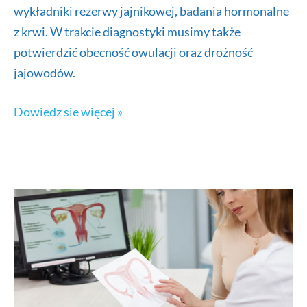
wykładniki rezerwy jajnikowej, badania hormonalne
z krwi. W trakcie diagnostyki musimy także
potwierdzić obecność owulacji oraz drożność
jajowodów.
Testy
Dowiedz sie więcej »
płodności
kobiety