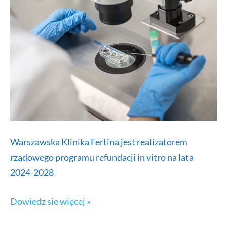
bogatopłytkowego
(PRP)
Warszawska Klinika Fertina jest realizatorem
rządowego programu refundacji in vitro na lata
2024-2028
Rządowy
Dowiedz sie więcej »
program