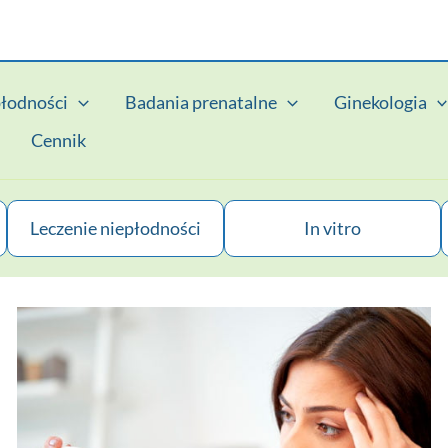
płodności
Badania prenatalne
Ginekologia
Cennik
Leczenie niepłodności
In vitro