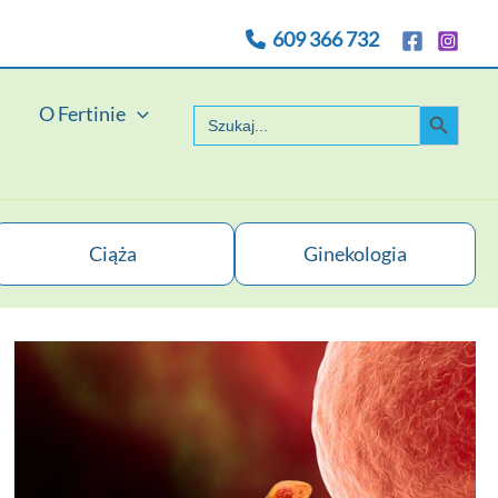
609 366 732
Search Button
O Fertinie
Search
for:
Ciąża
Ginekologia